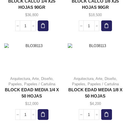
BLOCK CALCO 1/4 X25
BLOCK CALCO 1/8 X25
HOJAS 90GR
HOJAS 90GR
$
36,800
$
18,500
BLOCK
BLOCK
CALCO
CALCO
1/4
1/8
X25
X25
HOJAS
HOJAS
90GR
90GR
cantidad
cantidad
Arquitectura
,
Arte
,
Diseño
,
Arquitectura
,
Arte
,
Diseño
,
Papeles
,
Papeles / Cartulina
Papeles
,
Papeles / Cartulina
BLOCK EDAD MEDIA 1/4 X
BLOCK EDAD MEDIA 1/8 X
50 HOJAS
50 HOJAS
$
12,000
$
4,200
BLOCK
BLOCK
EDAD
EDAD