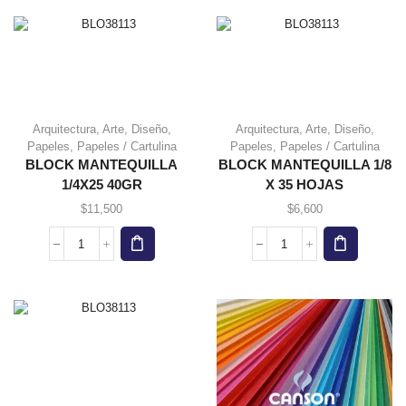
MEDIA
MEDIA
1/4
1/8
X
X
50
50
HOJAS
HOJAS
cantidad
cantidad
Arquitectura
,
Arte
,
Diseño
,
Arquitectura
,
Arte
,
Diseño
,
Papeles
,
Papeles / Cartulina
Papeles
,
Papeles / Cartulina
BLOCK MANTEQUILLA
BLOCK MANTEQUILLA 1/8
1/4X25 40GR
X 35 HOJAS
$
11,500
$
6,600
BLOCK
BLOCK
MANTEQUILLA
MANTEQUILLA
1/4X25
1/8
40GR
X
cantidad
35
HOJAS
cantidad