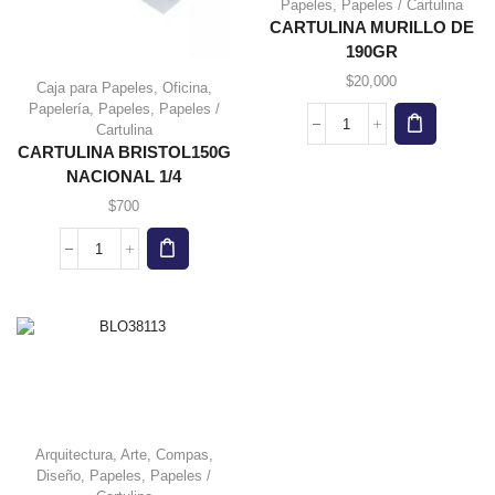
Papeles
,
Papeles / Cartulina
producto
CARTULINA MURILLO DE
tiene
190GR
múltiples
variantes.
$
20,000
Caja para Papeles
,
Oficina
,
Las
Papelería
,
Papeles
,
Papeles /
opciones
Cartulina
CARTULINA
se
CARTULINA BRISTOL150G
MURILLO
pueden
DE
NACIONAL 1/4
elegir en
190GR
$
700
la página
cantidad
de
producto
CARTULINA
BRISTOL150G
NACIONAL
1/4
cantidad
Arquitectura
,
Arte
,
Compas
,
Diseño
,
Papeles
,
Papeles /