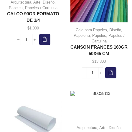
Arquitectura
,
Arte
,
Diseño
,
Papeles
,
Papeles / Cartulina
CALCO 90GR FORMATO
DE 1/4
$
1,000
Caja para Papeles
,
Diseño
,
Papelería
,
Papeles
,
Papeles /
Cartulina
CALCO
CANSON FRANCES 160GR
90GR
FORMATO
50X65 CM
DE
$
13,800
1/4
cantidad
CANSON
FRANCES
160GR
50X65
CM
cantidad
Arquitectura
,
Arte
,
Diseño
,
Este