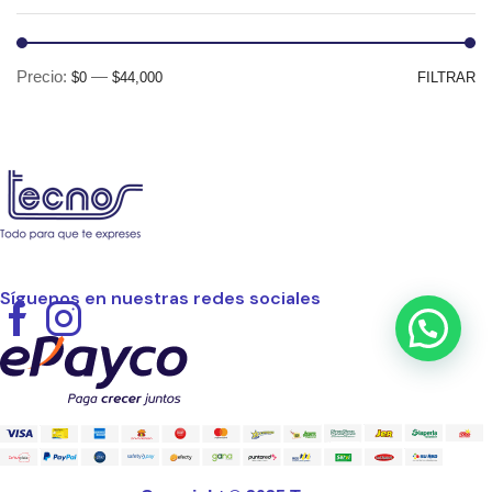
Pr
Pr
Precio:
—
$0
$44,000
FILTRAR
mí
m
Síguenos en nuestras redes sociales
Facebook
Instagram