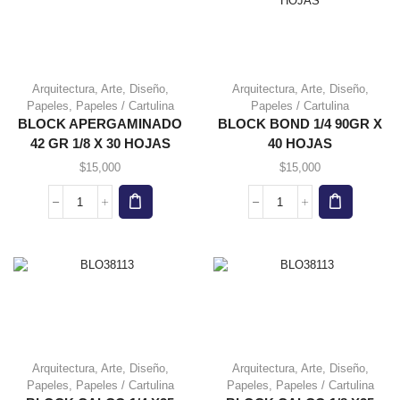
Arquitectura
,
Arte
,
Diseño
,
Arquitectura
,
Arte
,
Diseño
,
Papeles
,
Papeles / Cartulina
Papeles / Cartulina
BLOCK APERGAMINADO
BLOCK BOND 1/4 90GR X
42 GR 1/8 X 30 HOJAS
40 HOJAS
$
15,000
$
15,000
BLOCK
BLOCK
APERGAMINADO
BOND
42
1/4
GR
90GR
1/8
X
X
40
30
HOJAS
HOJAS
cantidad
cantidad
Arquitectura
,
Arte
,
Diseño
,
Arquitectura
,
Arte
,
Diseño
,
Papeles
,
Papeles / Cartulina
Papeles
,
Papeles / Cartulina