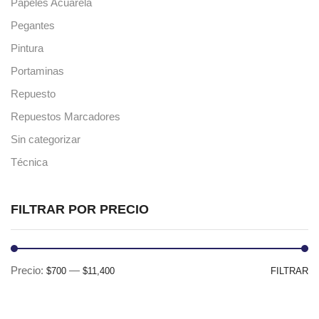
Papeles Acuarela
Pegantes
Pintura
Portaminas
Repuesto
Repuestos Marcadores
Sin categorizar
Técnica
FILTRAR POR PRECIO
Pr
Pr
Precio:
—
$700
$11,400
FILTRAR
mí
m