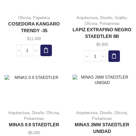
Este
Oficina
,
Papelería
Arquitectura
,
Diseño
,
Grafito
,
producto
Oficina
,
Portaminas
COSEDORA KANGARO
tiene
LAPIZ EXTRAFINO NEGRO
TRENDY -35
múltiples
STAEDTLER 8B
variantes.
$
11,400
Las
$
6,800
opciones
COSEDORA
se
KANGARO
LAPIZ
pueden
TRENDY
EXTRAFINO
elegir en
-35
NEGRO
la página
cantidad
STAEDTLER
de
8B
producto
cantidad
Arquitectura
,
Diseño
,
Oficina
,
Arquitectura
,
Diseño
,
Oficina
,
Portaminas
Portaminas
MINAS 0.9 STAEDTLER
MINAS 2MM STAEDTLER
UNIDAD
$
8,000