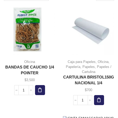
page
Oficina
Caja para Papeles
,
Oficina
,
Papelería
,
Papeles
,
Papeles /
BANDAS DE CAUCHO 1/4
Cartulina
POINTER
CARTULINA BRISTOL150G
$
3,500
NACIONAL 1/4
$
700
BANDAS
DE
CAUCHO
CARTULINA
1/4
BRISTOL150G
POINTER
NACIONAL
cantidad
1/4