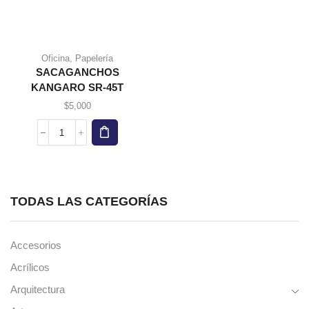
producto
Este
Oficina
,
Papelería
producto
SACAGANCHOS
tiene
KANGARO SR-45T
múltiples
variantes.
$
5,000
Las
opciones
SACAGANCHOS
se
KANGARO
pueden
SR-
elegir en
45T
la página
cantidad
de
TODAS LAS CATEGORÍAS
producto
Accesorios
Acrílicos
Arquitectura