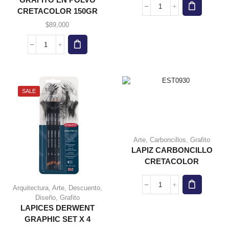
GRAFITO EN POLVO
LAPICES
CRETACOLOR 150GR
DERWENT
$
89,000
GRAPHIC
SET
GRAFITO
X
EN
4
POLVO
cantidad
CRETACOLOR
150GR
SALE
cantidad
Arte
,
Carboncillos
,
Grafito
LAPIZ CARBONCILLO
CRETACOLOR
Arquitectura
,
Arte
,
Descuento
,
LAPIZ
Diseño
,
Grafito
CARBONCILLO
LAPICES DERWENT
CRETACOLOR
cantidad
GRAPHIC SET X 4