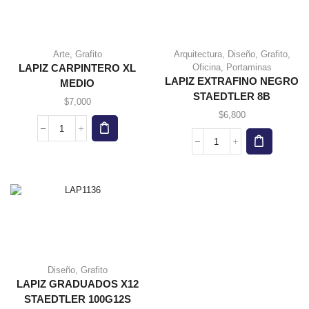
Arte
,
Grafito
Arquitectura
,
Diseño
,
Grafito
,
Oficina
,
Portaminas
LAPIZ CARPINTERO XL
LAPIZ EXTRAFINO NEGRO
MEDIO
STAEDTLER 8B
$
7,000
$
6,800
LAPIZ
CARPINTERO
LAPIZ
XL
EXTRAFINO
MEDIO
NEGRO
cantidad
STAEDTLER
8B
cantidad
Diseño
,
Grafito
LAPIZ GRADUADOS X12
STAEDTLER 100G12S