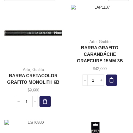
page
Arte
,
Grafito
BARRA GRAFITO
CARANDÁCHE
GRAFCURE 15MM 3B
$
42,000
Arte
,
Grafito
BARRA CRETACOLOR
GRAFITO MONOLITH 6B
BARRA
GRAFITO
$
9,600
CARANDÁCHE
GRAFCURE
BARRA
15MM
CRETACOLOR
3B
GRAFITO
cantidad
MONOLITH
6B
cantidad