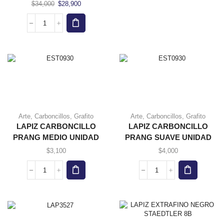
El
El
$
34,000
$
28,900
precio
precio
original
actual
LAPICES
era:
es:
DERWENT
$34,000.
$28,900.
GRAPHIC
SET
X
4
cantidad
Arte
,
Carboncillos
,
Grafito
Arte
,
Carboncillos
,
Grafito
LAPIZ CARBONCILLO
LAPIZ CARBONCILLO
PRANG MEDIO UNIDAD
PRANG SUAVE UNIDAD
$
3,100
$
4,000
LAPIZ
LAPIZ
CARBONCILLO
CARBONCILLO
PRANG
PRANG
MEDIO
SUAVE
UNIDAD
UNIDAD
cantidad
cantidad