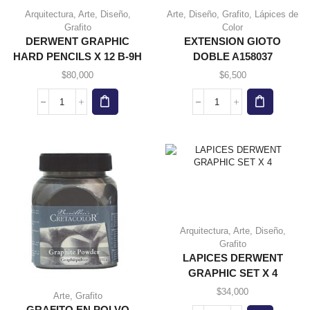
Arquitectura
,
Arte
,
Diseño
,
Arte
,
Diseño
,
Grafito
,
Lápices de
Grafito
Color
DERWENT GRAPHIC
EXTENSION GIOTO
HARD PENCILS X 12 B-9H
DOBLE A158037
$
80,000
$
6,500
DERWENT
EXTENSION
GRAPHIC
GIOTO
HARD
DOBLE
PENCILS
A158037
X
cantidad
12
B-
9H
cantidad
Arquitectura
,
Arte
,
Diseño
,
Grafito
LAPICES DERWENT
GRAPHIC SET X 4
$
34,000
Arte
,
Grafito