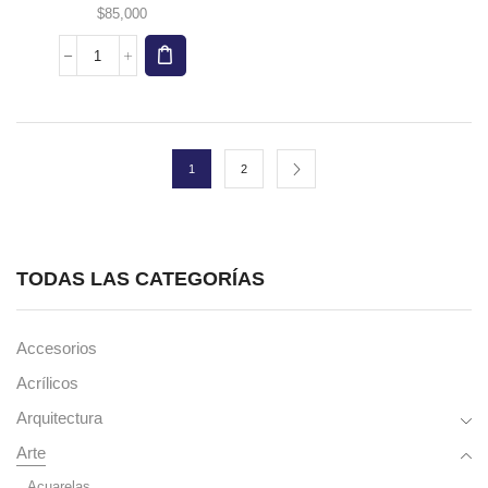
$
85,000
LAPIZ
GRADUADOS
X12
STAEDTLER
100G12S
cantidad
1
2
TODAS LAS CATEGORÍAS
Accesorios
Acrílicos
Arquitectura
Arte
Acuarelas