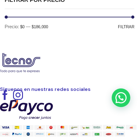
Pr
Pr
Precio:
—
$0
$186,000
FILTRAR
mí
m
Síguenos en nuestras redes sociales
Facebook
Instagram