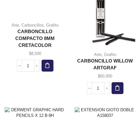
Arte
,
Carboncillos
,
Grafito
CARBONCILLO
COMPACTO 8MM
CRETACOLOR
$
8,500
Arte
,
Grafito
CARBONCILLO WILLOW
ARTGRAF
CARBONCILLO
COMPACTO
$
60,000
8MM
CRETACOLOR
CARBONCILLO
cantidad
WILLOW
ARTGRAF
cantidad