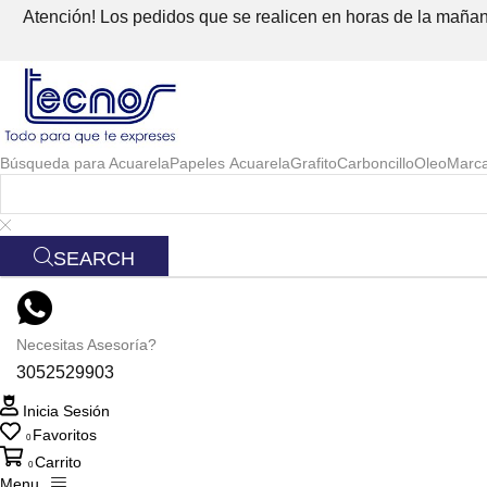
Atención! Los pedidos que se realicen en horas de la mañana
Búsqueda para
Acuarela
Papeles Acuarela
Grafito
Carboncillo
Oleo
Marc
SEARCH
Necesitas Asesoría?
3052529903
Inicia Sesión
Favoritos
0
Carrito
0
Menu