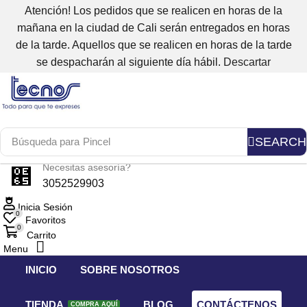
Atención! Los pedidos que se realicen en horas de la
mañana en la ciudad de Cali serán entregados en horas
de la tarde. Aquellos que se realicen en horas de la tarde
se despacharán al siguiente día hábil.
Descartar
SEARCH
Búsqueda para
Pincel
Necesitas asesoría?
3052529903
Inicia Sesión
0
Favoritos
0
Carrito
Menu
INICIO
SOBRE NOSOTROS
TIENDA
BLOG
CONTÁCTENOS
COMPRA AQUÍ