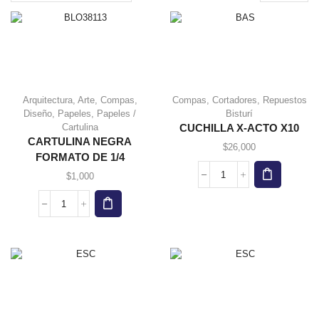
page
Arquitectura
,
Arte
,
Compas
,
Compas
,
Cortadores
,
Repuestos
Diseño
,
Papeles
,
Papeles /
Bisturí
Cartulina
CUCHILLA X-ACTO X10
CARTULINA NEGRA
$
26,000
FORMATO DE 1/4
$
1,000
CUCHILLA
X-
ACTO
CARTULINA
X10
NEGRA
cantidad
FORMATO
DE
1/4
cantidad