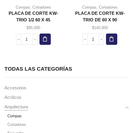
Compas
,
Cortadores
Compas
,
Cortadores
PLACA DE CORTE KW-
PLACA DE CORTE KW-
TRIO 1/2 60 X 45
TRIO DE 60 X 90
$
95,000
$
140,000
PLACA
PLACA
DE
DE
CORTE
CORTE
KW-
KW-
TRIO
TRIO
TODAS LAS CATEGORÍAS
1/2
DE
60
60
x
X
45
90
Accesorios
cantidad
cantidad
Acrílicos
Arquitectura
Compas
Cortadores