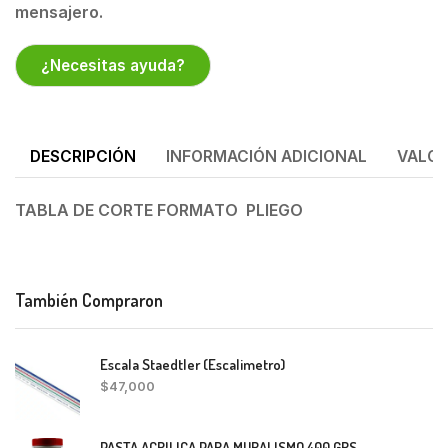
mensajero.
¿Necesitas ayuda?
DESCRIPCIÓN
INFORMACIÓN ADICIONAL
VALOR
TABLA DE CORTE FORMATO PLIEGO
También Compraron
Escala Staedtler (Escalimetro)
$
47,000
PASTA ACRILICA PARA MURALISMO 400 GRS