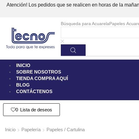
Atención! Los pedidos que se realicen en horas de la mañana
Búsqueda para
Acuarela
Papeles Acuar
INICIO
SOBRE NOSOTROS
TIENDA
COMPRA AQUÍ
BLOG
CONTÁCTENOS
0
Lista de deseos
Inicio
Papelería
Papeles / Cartulina