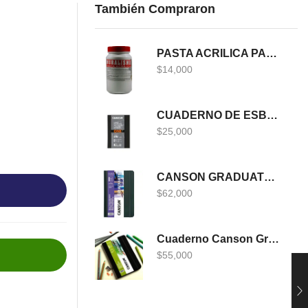
También Compraron
PASTA ACRILICA PARA MURALISMO 400 GRS
$
14,000
CUADERNO DE ESBOZO CANSON ONE
$
25,000
CANSON GRADUATE MULTITECNICA
$
62,000
Cuaderno Canson Graduate
$
55,000