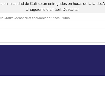
 en la ciudad de Cali serán entregados en horas de la tarde. 
al siguiente día hábil.
Descartar
ela
Grafito
Carboncillo
Oleo
Marcador
Pincel
Pluma