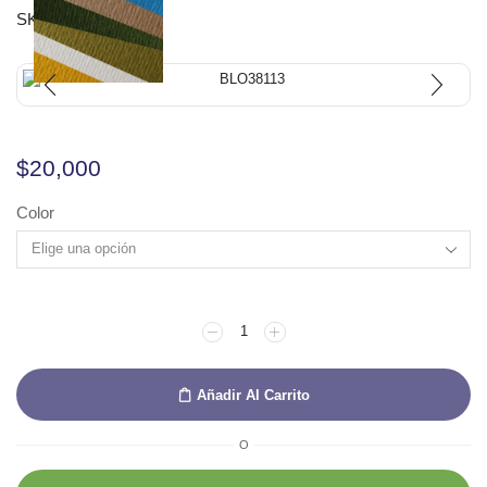
SKU:
CAR4006
$
20,000
Color
Añadir Al Carrito
O