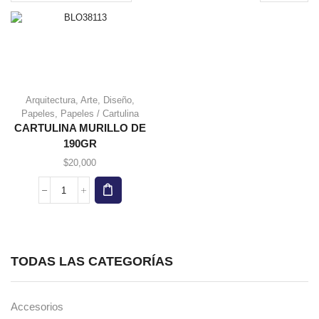
page
Arquitectura
,
Arte
,
Diseño
,
Este
Papeles
,
Papeles / Cartulina
producto
CARTULINA MURILLO DE
tiene
190GR
múltiples
variantes.
$
20,000
Las
opciones
CARTULINA
se
MURILLO
pueden
DE
elegir en
190GR
la página
cantidad
de
TODAS LAS CATEGORÍAS
producto
Accesorios