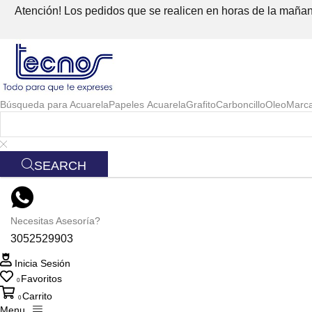
Atención! Los pedidos que se realicen en horas de la mañana
Búsqueda para
Acuarela
Papeles Acuarela
Grafito
Carboncillo
Oleo
Marc
SEARCH
Necesitas Asesoría?
3052529903
Inicia Sesión
Favoritos
0
Carrito
0
Menu