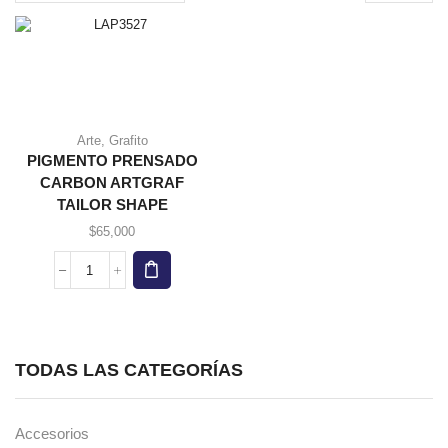
page
Arte
,
Grafito
Este
PIGMENTO PRENSADO
producto
CARBON ARTGRAF
tiene
TAILOR SHAPE
múltiples
variantes.
$
65,000
Las
opciones
PIGMENTO
se
PRENSADO
pueden
CARBON
elegir en
ARTGRAF
la página
TAILOR
de
TODAS LAS CATEGORÍAS
SHAPE
producto
cantidad
Accesorios