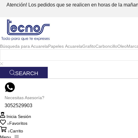
Atención! Los pedidos que se realicen en horas de la mañana
Búsqueda para
Acuarela
Papeles Acuarela
Grafito
Carboncillo
Oleo
Marc
SEARCH
Necesitas Asesoría?
3052529903
Inicia Sesión
Favoritos
0
Carrito
0
Menu