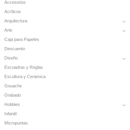
cantidad
(Colores
Accesorios
B)
Acrílicos
Tubos
15ml.
Arquitectura
cantidad
Arte
Caja para Papeles
Descuento
Diseño
Escuadras y Reglas
Escultura y Cerámica
Gouache
Grabado
Hobbies
Infantil
Micropuntas