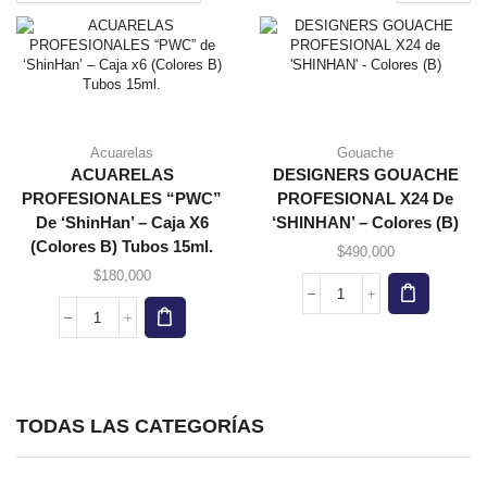
page
Acuarelas
Gouache
ACUARELAS
DESIGNERS GOUACHE
PROFESIONALES “PWC”
PROFESIONAL X24 De
De ‘ShinHan’ – Caja X6
‘SHINHAN’ – Colores (B)
(Colores B) Tubos 15ml.
$
490,000
$
180,000
DESIGNERS
GOUACHE
ACUARELAS
PROFESIONAL
PROFESIONALES
X24
“PWC”
de
de
'SHINHAN'
‘ShinHan’
TODAS LAS CATEGORÍAS
-
–
Colores
Caja
(B)
x6