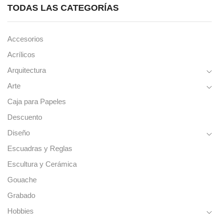
#10
#8
TODAS LAS CATEGORÍAS
–
–
Cerda
Cerda
Natural
Natural
cantidad
cantidad
Accesorios
Acrílicos
Arquitectura
Arte
Caja para Papeles
Descuento
Diseño
Escuadras y Reglas
Escultura y Cerámica
Gouache
Grabado
Hobbies