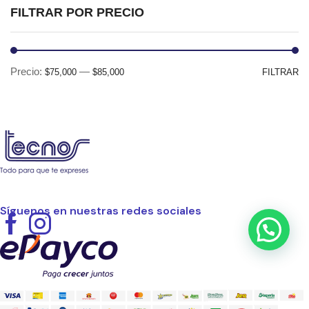
FILTRAR POR PRECIO
Pr
Pr
Precio:
—
$75,000
$85,000
FILTRAR
mí
m
Síguenos en nuestras redes sociales
Facebook
Instagram