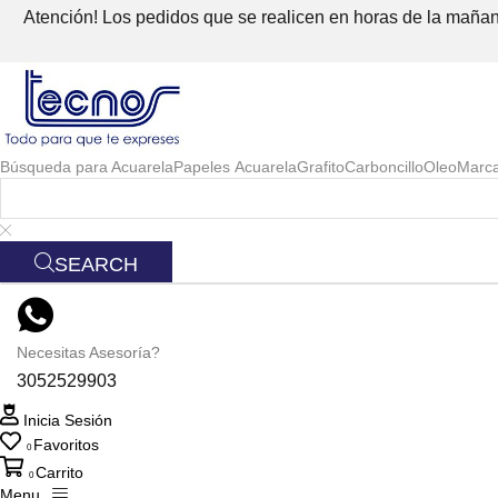
Atención! Los pedidos que se realicen en horas de la mañana
Búsqueda para
Acuarela
Papeles Acuarela
Grafito
Carboncillo
Oleo
Marc
SEARCH
Necesitas Asesoría?
3052529903
Inicia Sesión
Favoritos
0
Carrito
0
Menu