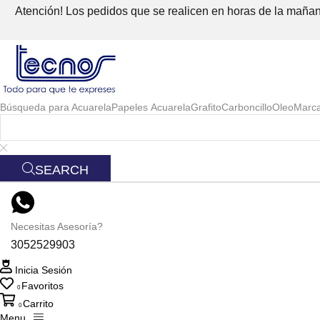
Atención! Los pedidos que se realicen en horas de la mañana
Búsqueda para
Acuarela
Papeles Acuarela
Grafito
Carboncillo
Oleo
Marc
SEARCH
Necesitas Asesoría?
3052529903
Inicia Sesión
Favoritos
0
Carrito
0
Menu