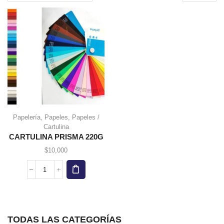
page
Papelería
,
Papeles
,
Papeles /
Cartulina
CARTULINA PRISMA 220G
$
10,000
CARTULINA
PRISMA
220G
cantidad
TODAS LAS CATEGORÍAS