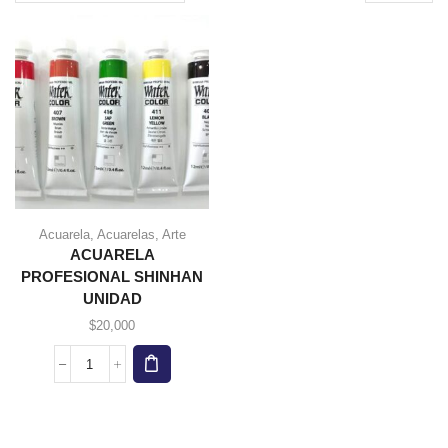
page
Acuarela
,
Acuarelas
,
Arte
Este
ACUARELA
producto
PROFESIONAL SHINHAN
tiene
UNIDAD
múltiples
variantes.
$
20,000
Las
opciones
ACUARELA
se
PROFESIONAL
pueden
SHINHAN
elegir en
UNIDAD
la página