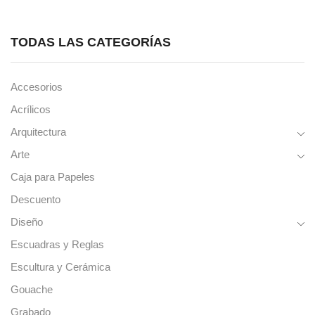
SHINHAN
elegir en
UNIDAD
la página
cantidad
de
TODAS LAS CATEGORÍAS
producto
Accesorios
Acrílicos
Arquitectura
Arte
Caja para Papeles
Descuento
Diseño
Escuadras y Reglas
Escultura y Cerámica
Gouache
Grabado