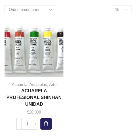
Products
per
page
Acuarela
,
Acuarelas
,
Arte
Este
ACUARELA
producto
PROFESIONAL SHINHAN
tiene
UNIDAD
múltiples
variantes.
$
20,000
Las
opciones
ACUARELA
se
PROFESIONAL
pueden