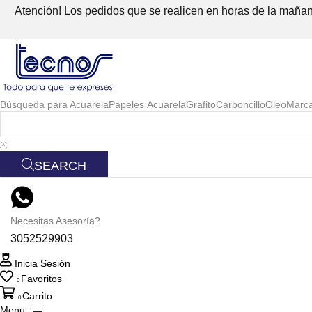
Atención! Los pedidos que se realicen en horas de la mañana
Búsqueda para
Acuarela
Papeles Acuarela
Grafito
Carboncillo
Oleo
Marc
SEARCH
Necesitas Asesoría?
3052529903
Inicia Sesión
Favoritos
0
Carrito
0
Menu