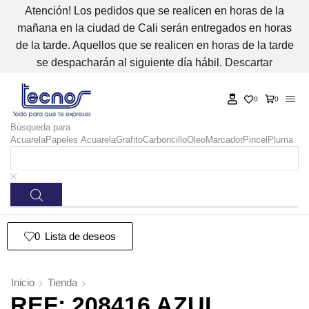
Atención! Los pedidos que se realicen en horas de la
mañana en la ciudad de Cali serán entregados en horas
de la tarde. Aquellos que se realicen en horas de la tarde
se despacharán al siguiente día hábil.
Descartar
0
0
Búsqueda para
Acuarela
Papeles Acuarela
Grafito
Carboncillo
Oleo
Marcador
Pincel
Pluma
0
Lista de deseos
Inicio
Tienda
REF: 208416 AZUL