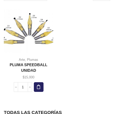
page
Este
Arte
,
Plumas
producto
PLUMA SPEEDBALL
tiene
UNIDAD
múltiples
variantes.
$
15,000
Las
opciones
PLUMA
se
SPEEDBALL
pueden
UNIDAD
elegir en
cantidad
la página
de
TODAS LAS CATEGORÍAS