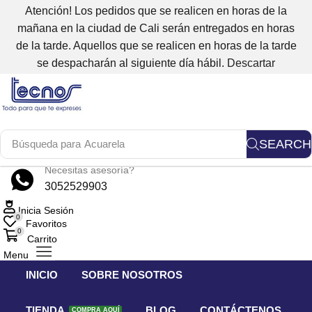
Atención! Los pedidos que se realicen en horas de la
mañana en la ciudad de Cali serán entregados en horas
de la tarde. Aquellos que se realicen en horas de la tarde
se despacharán al siguiente día hábil.
Descartar
SEARCH
Búsqueda para
Acuarela
Necesitas asesoría?
3052529903
Inicia Sesión
0
Favoritos
0
Carrito
Menu
INICIO
SOBRE NOSOTROS
TIENDA
BLOG
CONTÁCTENOS
COMPRA AQUÍ