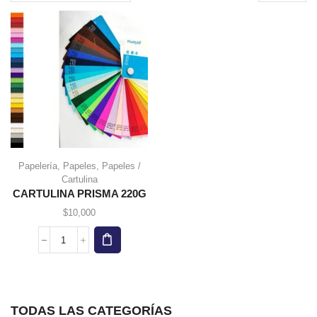
page
Papelería
,
Papeles
,
Papeles /
Cartulina
CARTULINA PRISMA 220G
$
10,000
CARTULINA
PRISMA
220G
cantidad
TODAS LAS CATEGORÍAS