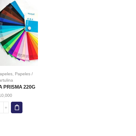
apeles
,
Papeles /
rtulina
 PRISMA 220G
10,000