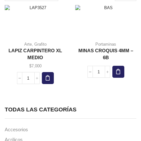
page
Arte
,
Grafito
Portaminas
LAPIZ CARPINTERO XL
MINAS CROQUIS 4MM –
MEDIO
6B
$
7,000
MINAS
CROQUIS
LAPIZ
4MM
CARPINTERO
-
XL
6B
MEDIO
cantidad
cantidad
TODAS LAS CATEGORÍAS
Accesorios
Acrílicos