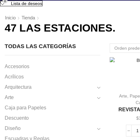
0
Lista de deseos
Inicio
Tienda
47 LAS ESTACIONES.
TODAS LAS CATEGORÍAS
Accesorios
Acrílicos
Arquitectura
Este
Arte
,
Pape
Arte
produc
Ca
tiene
Caja para Papeles
REVIST
múltip
variant
Descuento
$
Las
Diseño
opcion
R
se
Escuadras y Reglas
L