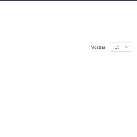
Products
Mostrar
per
page