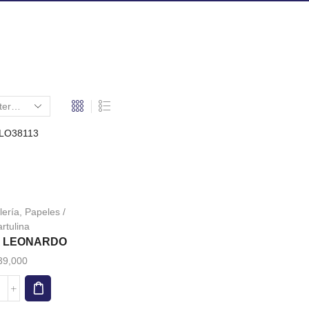
lería
,
Papeles /
to
rtulina
A LEONARDO
les
es.
39,000
es
EVISTA
EONARDO