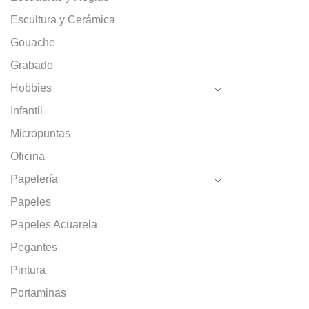
pued
c
Escultura y Cerámica
elegir 
la pág
Gouache
de
Grabado
produc
Hobbies
Infantil
Micropuntas
Oficina
Papelería
Papeles
Papeles Acuarela
Pegantes
Pintura
Portaminas