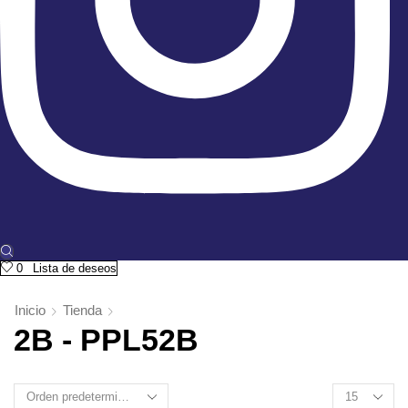
0
Lista de deseos
Inicio
Tienda
2B - PPL52B
Products
per