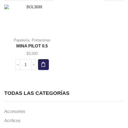
page
Este
producto
Papelería
,
Portaminas
tiene
MINA PILOT 0.5
múltiples
variantes.
$
3,000
Las
opciones
MINA
se
PILOT
pueden
0.5
elegir en
cantidad
la página
de
TODAS LAS CATEGORÍAS
producto
Accesorios
Acrílicos