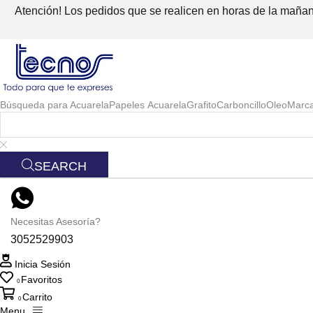
Atención! Los pedidos que se realicen en horas de la mañana
Búsqueda para
Acuarela
Papeles Acuarela
Grafito
Carboncillo
Oleo
Marc
SEARCH
Necesitas Asesoría?
3052529903
Inicia Sesión
Favoritos
0
Carrito
0
Menu