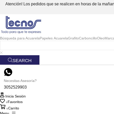
Atención! Los pedidos que se realicen en horas de la mañana
Búsqueda para
Acuarela
Papeles Acuarela
Grafito
Carboncillo
Oleo
Marc
SEARCH
Necesitas Asesoría?
3052529903
Inicia Sesión
Favoritos
0
Carrito
0
Menu