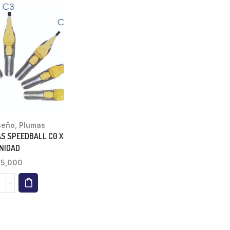
seño
,
Plumas
S SPEEDBALL C0 X
NIDAD
15,000