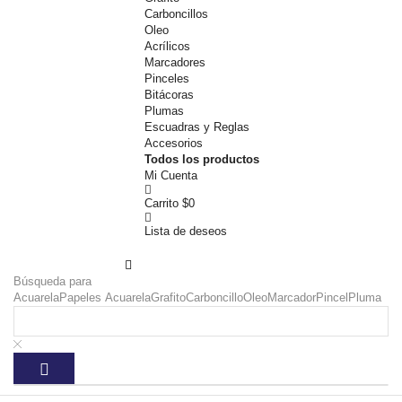
Carboncillos
Oleo
Acrílicos
Marcadores
Pinceles
Bitácoras
Plumas
Escuadras y Reglas
Accesorios
Todos los productos
Mi Cuenta
Carrito
$
0
Lista de deseos
Búsqueda para
Acuarela
Papeles Acuarela
Grafito
Carboncillo
Oleo
Marcador
Pincel
Pluma