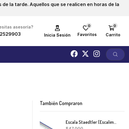
de la tarde. Aquellos que se realicen en horas de la
0
0
sitas asesoría?
2529903
Favoritos
Carrito
Inicia Sesión
También Compraron
Escala Staedtler (Escalimetro)
$
47,000