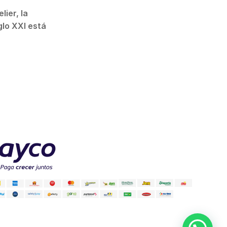
ier, la
glo XXI está