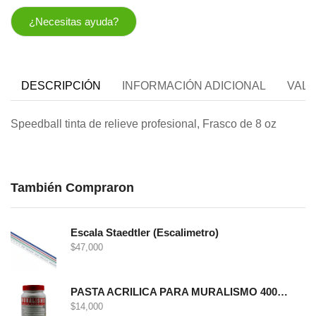
¿Necesitas ayuda?
DESCRIPCIÓN
INFORMACIÓN ADICIONAL
VALO
Speedball tinta de relieve profesional, Frasco de 8 oz
También Compraron
Escala Staedtler (Escalimetro)
$
47,000
PASTA ACRILICA PARA MURALISMO 400 GRS
$
14,000