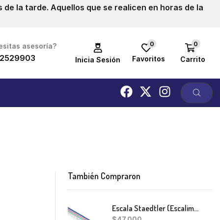
de la tarde. Aquellos que se realicen en horas de la
0
0
sitas asesoría?
2529903
Favoritos
Carrito
Inicia Sesión
También Compraron
Escala Staedtler (Escalimetro)
$
47,000