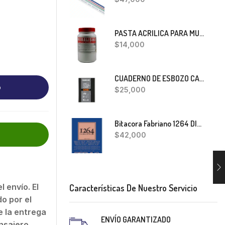
PASTA ACRILICA PARA MURALISMO 400 GRS
$
14,000
CUADERNO DE ESBOZO CANSON ONE
o
$
25,000
Bitacora Fabriano 1264 DIBUJO A5
$
42,000
 envío. El
Características De Nuestro Servicio
o por el
 la entrega
ENVÍO GARANTIZADO
nsajero.