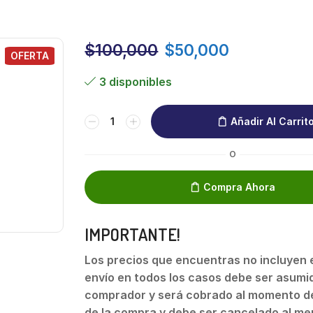
$
100,000
$
50,000
OFERTA
3 disponibles
Añadir Al Carrit
O
Compra Ahora
IMPORTANTE!
Los precios que encuentras no incluyen el
envío en todos los casos debe ser asumid
comprador y será cobrado al momento de
de la compra y debe ser cancelado al me