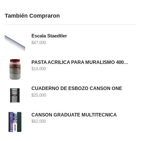
También Compraron
Escala Staedtler
$
47,000
PASTA ACRILICA PARA MURALISMO 400 GRS
$
14,000
CUADERNO DE ESBOZO CANSON ONE
$
25,000
CANSON GRADUATE MULTITECNICA
$
62,000