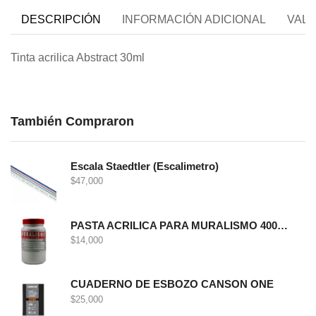
DESCRIPCIÓN
INFORMACIÓN ADICIONAL
VALO
Tinta acrilica Abstract 30ml
También Compraron
Escala Staedtler (Escalimetro)
$
47,000
PASTA ACRILICA PARA MURALISMO 400 GRS
$
14,000
CUADERNO DE ESBOZO CANSON ONE
$
25,000