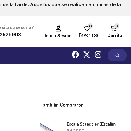
de la tarde. Aquellos que se realicen en horas de la
0
0
sitas asesoría?
2529903
Favoritos
Carrito
Inicia Sesión
También Compraron
Escala Staedtler (Escalimetro)
$
47,000