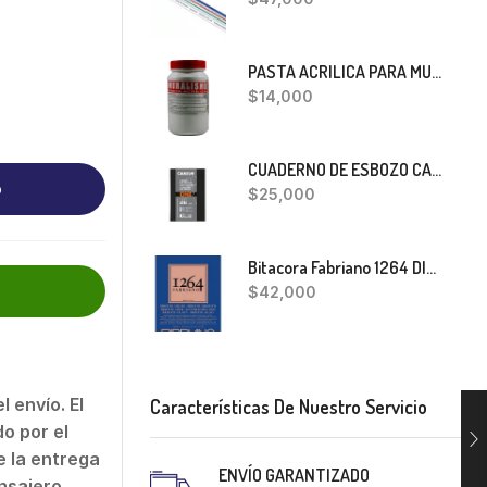
PASTA ACRILICA PARA MURALISMO 400 GRS
$
14,000
CUADERNO DE ESBOZO CANSON ONE
o
$
25,000
Bitacora Fabriano 1264 DIBUJO A5
$
42,000
 envío. El
Características De Nuestro Servicio
o por el
 la entrega
ENVÍO GARANTIZADO
nsajero.