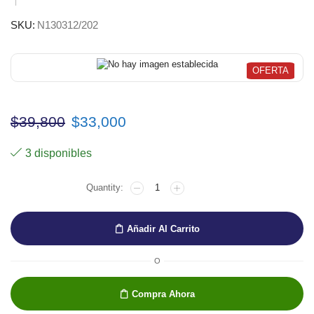
SKU:
N130312/202
OFERTA
El
El
$
39,800
$
33,000
precio
precio
3 disponibles
original
actual
OLEO
era:
es:
RIVE
GAUCHE
$39,800.
$33,000.
TIERRA
Añadir Al Carrito
SOMBRA
TOSTADA
TUBO
O
40
ML
Compra Ahora
cantidad