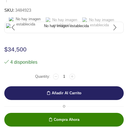
SKU:
3484923
$
34,500
4 disponibles
MARCADOR
EDDING
E-
5400
Añadir Al Carrito
ACRILICO
DOBLE
PTA
O
PLATA
cantidad
Compra Ahora