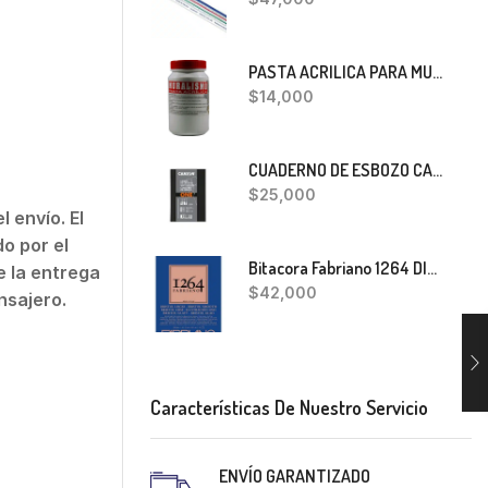
PASTA ACRILICA PARA MURALISMO 400 GRS
$
14,000
CUADERNO DE ESBOZO CANSON ONE
$
25,000
 envío. El
o por el
Bitacora Fabriano 1264 DIBUJO A5
 la entrega
$
42,000
nsajero.
Características De Nuestro Servicio
ENVÍO GARANTIZADO