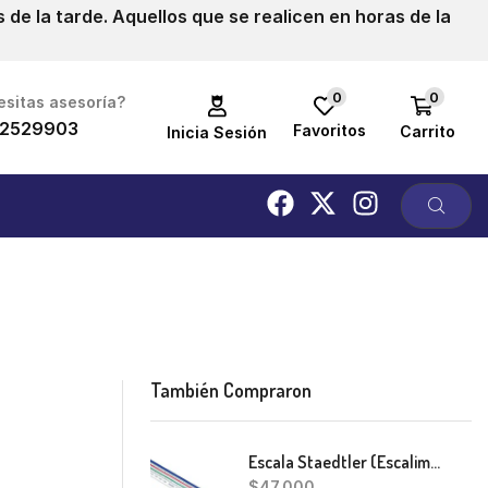
de la tarde. Aquellos que se realicen en horas de la
0
0
sitas asesoría?
2529903
Favoritos
Carrito
Inicia Sesión
También Compraron
Escala Staedtler (Escalimetro)
$
47,000