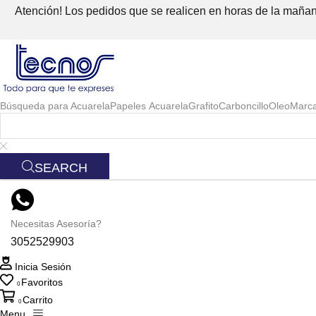
Atención! Los pedidos que se realicen en horas de la mañana
Búsqueda para
Acuarela
Papeles Acuarela
Grafito
Carboncillo
Oleo
Marc
SEARCH
Necesitas Asesoría?
3052529903
Inicia Sesión
Favoritos
0
Carrito
0
Menu