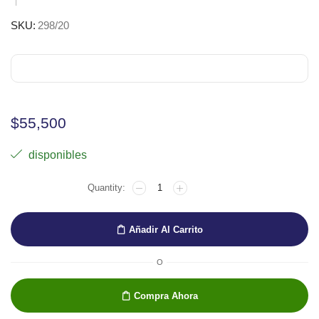
SKU:
298/20
$
55,500
disponibles
Brocha
espesa
Sepia
mango
Añadir Al Carrito
corto
No.20
cantidad
O
Compra Ahora