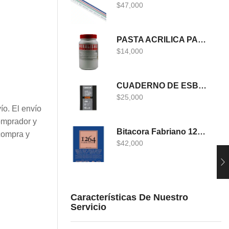
$
47,000
PASTA ACRILICA PARA MURALISMO 400 GRS
$
14,000
CUADERNO DE ESBOZO CANSON ONE
$
25,000
ío. El envío
omprador y
Bitacora Fabriano 1264 DIBUJO A5
compra y
$
42,000
Características De Nuestro
Servicio