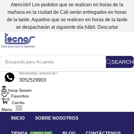
Atención! Los pedidos que se realicen en horas de la
mañana en la ciudad de Cali serán entregados en horas
de la tarde. Aquellos que se realicen en horas de la tarde
se despacharán al siguiente día hábil.
Descartar
SEARCH
Búsqueda para
Acuarela
Necesitas asesoría?
3052529903
Inicia Sesión
0
Favoritos
0
Carrito
Menu
INICIO
SOBRE NOSOTROS
TIENDA
BLOG
CONTÁCTENOS
COMPRA AQUÍ