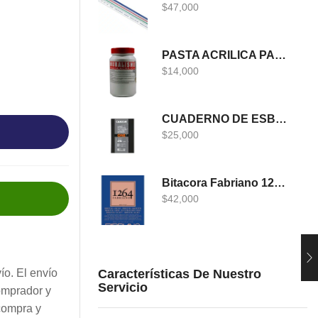
$
47,000
PASTA ACRILICA PARA MURALISMO 400 GRS
$
14,000
CUADERNO DE ESBOZO CANSON ONE
$
25,000
Bitacora Fabriano 1264 DIBUJO A5
$
42,000
Características De Nuestro
ío. El envío
Servicio
omprador y
compra y