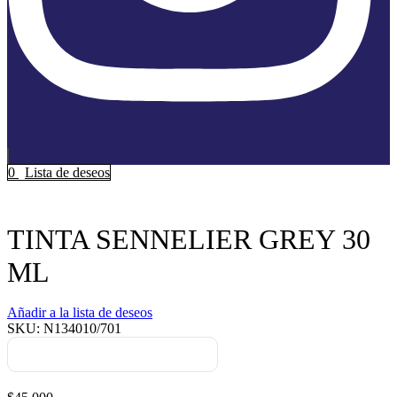
0
Lista de deseos
Inicio
Hobbies
Tintas
TINTA SENNELIER GREY 30
ML
Añadir a la lista de deseos
SKU:
N134010/701