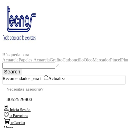
Búsqueda para
Acuarela
Papeles Acuarela
Grafito
Carboncillo
Oleo
Marcador
Pincel
Plu
Search
Recomendados para ti
Actualizar
Necesitas asesoría?
3052529903
Inicia Sesión
Favoritos
0
Carrito
0
Menu