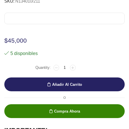
SKU:
N134010/211
$
45,000
5 disponibles
TINTA
SENNELIER
BURNT
SIENNA
Añadir Al Carrito
30
ML
cantidad
O
Compra Ahora