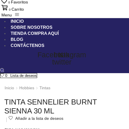
Favoritos
0
Carrito
0
Menu
INICIO
SOBRE NOSOTROS
TIENDA
COMPRA AQUÍ
BLOG
CONTÁCTENOS
Facebook
Instagram
X-
twitter
0
Lista de deseos
Inicio
Hobbies
Tintas
TINTA SENNELIER BURNT
SIENNA 30 ML
Añadir a la lista de deseos