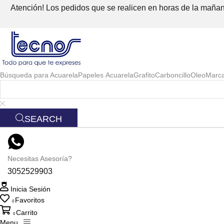
Atención! Los pedidos que se realicen en horas de la mañana
Búsqueda para
Acuarela
Papeles Acuarela
Grafito
Carboncillo
Oleo
Marc
SEARCH
Necesitas Asesoría?
3052529903
Inicia Sesión
Favoritos
0
Carrito
0
Menu